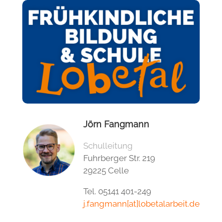
Jörn Fangmann
Schulleitung
Fuhrberger Str. 219
29225 Celle
Tel. 05141 401-249
j.fangmann[at]lobetalarbeit.de