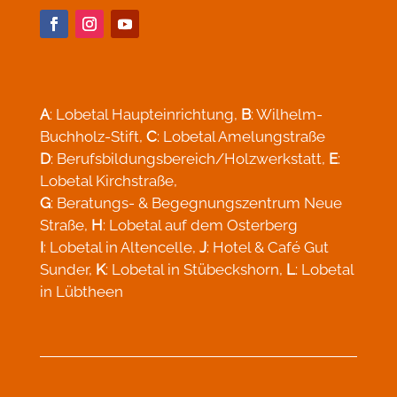
A
: Lobetal Haupteinrichtung,
B
: Wilhelm-
Buchholz-Stift,
C
: Lobetal Amelungstraße
D
: Berufsbildungsbereich/Holzwerkstatt,
E
:
Lobetal Kirchstraße,
G
: Beratungs- & Begegnungszentrum Neue
Straße,
H
: Lobetal auf dem Osterberg
I
: Lobetal in Altencelle,
J
: Hotel & Café Gut
Sunder,
K
: Lobetal in Stübeckshorn,
L
: Lobetal
in Lübtheen