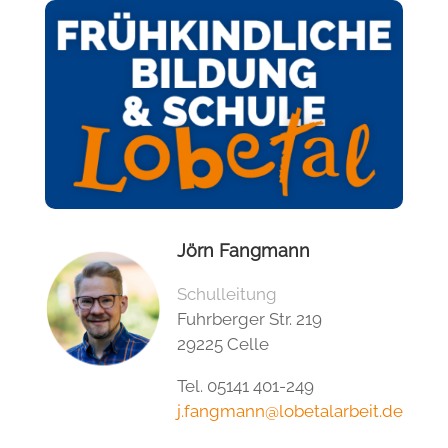
Jörn Fangmann
Schulleitung
Fuhrberger Str. 219
29225 Celle
Tel. 05141 401-249
j.fangmann@lobetalarbeit.de