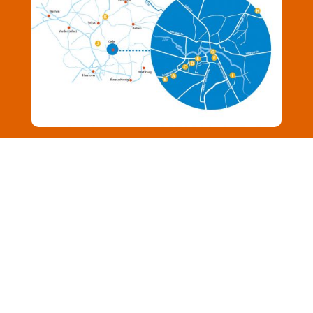
A
: Lobetal Haupteinrichtung,
B
: Wilhelm-
Buchholz-Stift,
C
: Lobetal Amelungstraße
D
: Berufsbildungsbereich/Holzwerkstatt,
E
:
Lobetal Kirchstraße,
G
: Beratungs- & Begegnungszentrum Neue
Straße,
H
: Lobetal auf dem Osterberg
I
: Lobetal in Altencelle,
J
: Hotel & Café Gut
Sunder,
K
: Lobetal in Stübeckshorn,
L
: Lobetal
in Lübtheen