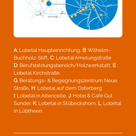
A
: Lobetal Haupteinrichtung,
B
: Wilhelm-
Buchholz-Stift,
C
: Lobetal Amelungstraße
D
: Berufsbildungsbereich/Holzwerkstatt,
E
:
Lobetal Kirchstraße,
G
: Beratungs- & Begegnungszentrum Neue
Straße,
H
: Lobetal auf dem Osterberg
I
: Lobetal in Altencelle,
J
: Hotel & Café Gut
Sunder,
K
: Lobetal in Stübeckshorn,
L
: Lobetal
in Lübtheen