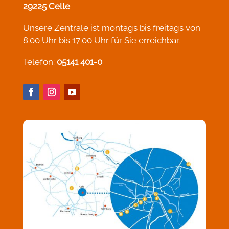
29225 Celle
Unsere Zentrale ist montags bis freitags von
8:00 Uhr bis 17:00 Uhr für Sie erreichbar.
Telefon:
05141 401-0