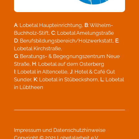
A
: Lobetal Haupteinrichtung,
B
: Wilhelm-
Buchholz-Stift,
C
: Lobetal Amelungstraße
D
: Berufsbildungsbereich/Holzwerkstatt,
E
:
Lobetal Kirchstraße,
G
: Beratungs- & Begegnungszentrum Neue
Straße,
H
: Lobetal auf dem Osterberg
I
: Lobetal in Altencelle,
J
: Hotel & Café Gut
Sunder,
K
: Lobetal in Stübeckshorn,
L
: Lobetal
in Lübtheen
Impressum
und
Datenschutzhinweise
Copyright © 2021 Lobetalarbeit e.V.