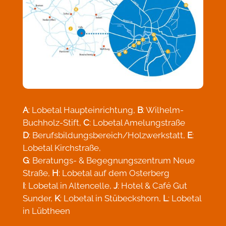
A
: Lobetal Haupteinrichtung,
B
: Wilhelm-
Buchholz-Stift,
C
: Lobetal Amelungstraße
D
: Berufsbildungsbereich/Holzwerkstatt,
E
:
Lobetal Kirchstraße,
G
: Beratungs- & Begegnungszentrum Neue
Straße,
H
: Lobetal auf dem Osterberg
I
: Lobetal in Altencelle,
J
: Hotel & Café Gut
Sunder,
K
: Lobetal in Stübeckshorn,
L
: Lobetal
in Lübtheen