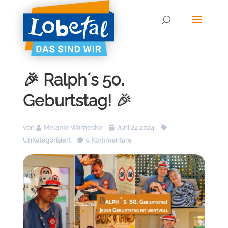
🎉 Ralph´s 50.
Geburtstag! 🎉
von
Melanie Warnecke
Juni 24 2024
Unkategorisiert
0 Kommentare