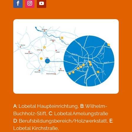
A
: Lobetal Haupteinrichtung,
B
: Wilhelm-
Buchholz-Stift,
C
: Lobetal Amelungstraße
D
: Berufsbildungsbereich/Holzwerkstatt,
E
:
Lobetal Kirchstraße,
G
: Beratungs- & Begegnungszentrum Neue