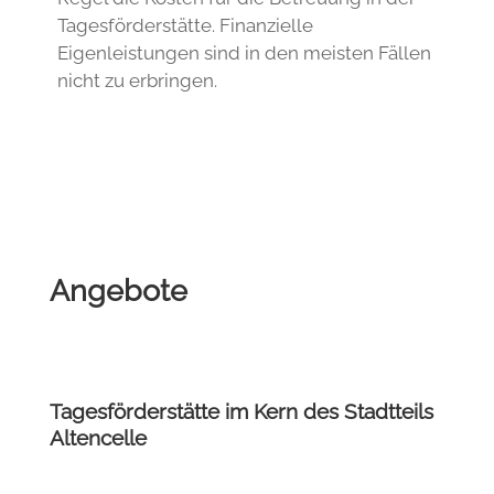
Abs. 2 Satz 1 SGB IX).
Nach § 55 SGB IX in Verbindung mit § 53, 54
SGB XII stehen jedem Menschen mit
Behinderung Leistungen zur Teilhabe am
Leben in der Gemeinschaft zu.
Der örtliche Kostenträger prüft den
individuellen Fall und übernimmt in der
Regel die Kosten für die Betreuung in der
Tagesförderstätte. Finanzielle
Eigenleistungen sind in den meisten Fällen
nicht zu erbringen.