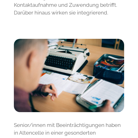
Des Weiteren stehen den Besucher/ -innen
der Tagesförderstätte regelmäßig ein
Therapiebegleithunde-Team zur Verfügung.
Hunde wirken einerseits beruhigend und als
Sicherheitssignal, andererseits funktioniert
ihre Kommunikation anders als die
zwischenmenschliche Kommunikation.
Hunde besitzen einen hohen
Aufforderungscharakter, was
Kontaktaufnahme und Zuwendung betrifft.
Darüber hinaus wirken sie integrierend.