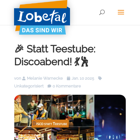
🎉 Statt Teestube:
Discoabend! 💃🕺
von
Melanie Warnecke
Jan. 10 2025
Unkategorisiert
0 Kommentare