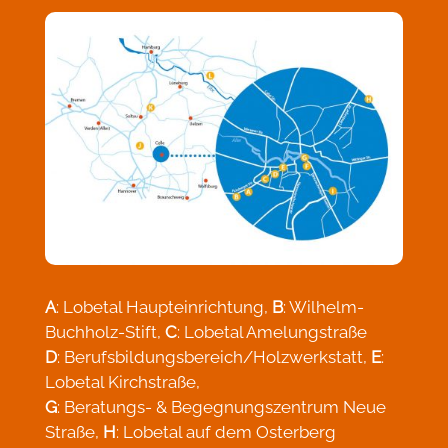
A
: Lobetal Haupteinrichtung,
B
: Wilhelm-
Buchholz-Stift,
C
: Lobetal Amelungstraße
D
: Berufsbildungsbereich/Holzwerkstatt,
E
:
Lobetal Kirchstraße,
G
: Beratungs- & Begegnungszentrum Neue
Straße,
H
: Lobetal auf dem Osterberg