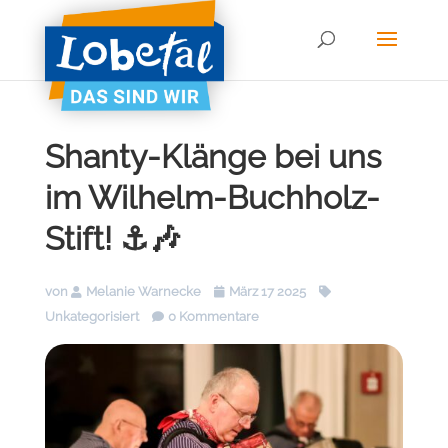
Shanty-Klänge bei uns
im Wilhelm-Buchholz-
Stift! ⚓🎶
von
Melanie Warnecke
März 17 2025
Unkategorisiert
0 Kommentare