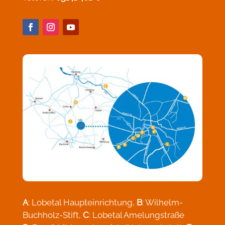
A
: Lobetal Haupteinrichtung,
B
: Wilhelm-
Buchholz-Stift,
C
: Lobetal Amelungstraße