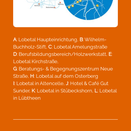
A
: Lobetal Haupteinrichtung,
B
: Wilhelm-
Buchholz-Stift,
C
: Lobetal Amelungstraße
D
: Berufsbildungsbereich/Holzwerkstatt,
E
:
Lobetal Kirchstraße,
G
: Beratungs- & Begegnungszentrum Neue
Straße,
H
: Lobetal auf dem Osterberg
I
: Lobetal in Altencelle,
J
: Hotel & Café Gut
Sunder,
K
: Lobetal in Stübeckshorn,
L
: Lobetal
in Lübtheen