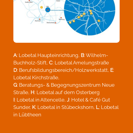
A
: Lobetal Haupteinrichtung,
B
: Wilhelm-
Buchholz-Stift,
C
: Lobetal Amelungstraße
D
: Berufsbildungsbereich/Holzwerkstatt,
E
:
Lobetal Kirchstraße,
G
: Beratungs- & Begegnungszentrum Neue
Straße,
H
: Lobetal auf dem Osterberg
I
: Lobetal in Altencelle,
J
: Hotel & Café Gut
Sunder,
K
: Lobetal in Stübeckshorn,
L
: Lobetal
in Lübtheen