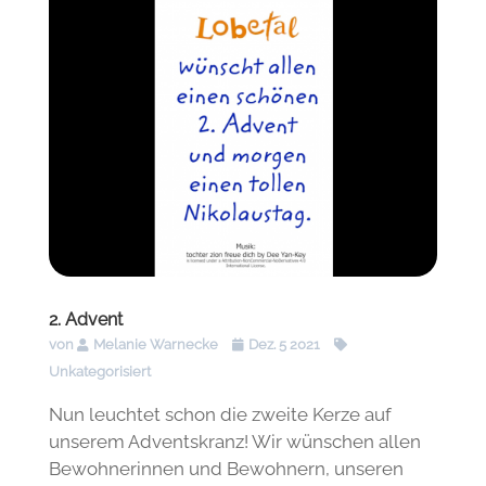
2. Advent
von
Melanie Warnecke
Dez. 5 2021
Unkategorisiert
Nun leuchtet schon die zweite Kerze auf
unserem Adventskranz! Wir wünschen allen
Bewohnerinnen und Bewohnern, unseren