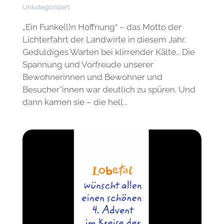
Unkategorisiert
„Ein Funke(l)n Hoffnung“ – das Motto der
Lichterfahrt der Landwirte in diesem Jahr.
Geduldiges Warten bei klirrender Kälte… Die
Spannung und Vorfreude unserer
Bewohnerinnen und Bewohner und
Besucher*innen war deutlich zu spüren. Und
dann kamen sie – die hell...