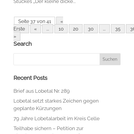
Stückes „Der kleine dicke...
Seite 37 von 41
«
Erste
«
...
10
20
30
...
35
3
»
Search
Recent Posts
Brief aus Lobetal Nr. 289
Lobetal setzt starkes Zeichen gegen
geplante Kürzungen
79 Jahre Lobetalarbeit im Kreis Celle
Teilhabe sichern – Petition zur