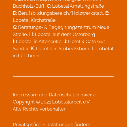
Buchholz-Stift,
C
: Lobetal Amelungstraße
D
: Berufsbildungsbereich/Holzwerkstatt,
E
:
Lobetal Kirchstraße,
G
: Beratungs- & Begegnungszentrum Neue
Straße,
H
: Lobetal auf dem Osterberg
I
: Lobetal in Altencelle,
J
: Hotel & Café Gut
Sunder,
K
: Lobetal in Stübeckshorn,
L
: Lobetal
in Lübtheen
Impressum
und
Datenschutzhinweise
Copyright © 2021 Lobetalarbeit e.V.
Alle Rechte vorbehalten
Privatsphäre-Einstellungen ändern