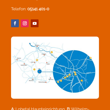
Telefon:
05141 401-0
A
: Lobetal Haupteinrichtung,
B
: Wilhelm-