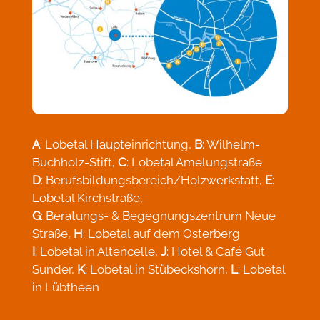
A
: Lobetal Haupteinrichtung,
B
: Wilhelm-
Buchholz-Stift,
C
: Lobetal Amelungstraße
D
: Berufsbildungsbereich/Holzwerkstatt,
E
:
Lobetal Kirchstraße,
G
: Beratungs- & Begegnungszentrum Neue
Straße,
H
: Lobetal auf dem Osterberg
I
: Lobetal in Altencelle,
J
: Hotel & Café Gut
Sunder,
K
: Lobetal in Stübeckshorn,
L
: Lobetal
in Lübtheen