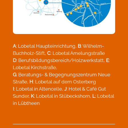
A
: Lobetal Haupteinrichtung,
B
: Wilhelm-
Buchholz-Stift,
C
: Lobetal Amelungstraße
D
: Berufsbildungsbereich/Holzwerkstatt,
E
:
Lobetal Kirchstraße,
G
: Beratungs- & Begegnungszentrum Neue
Straße,
H
: Lobetal auf dem Osterberg
I
: Lobetal in Altencelle,
J
: Hotel & Café Gut
Sunder,
K
: Lobetal in Stübeckshorn,
L
: Lobetal
in Lübtheen