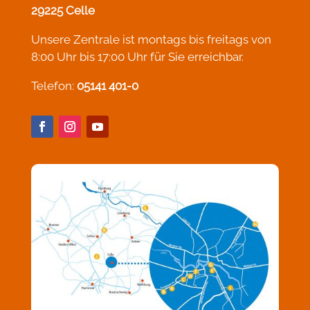
29225 Celle
Unsere Zentrale ist montags bis freitags von
8:00 Uhr bis 17:00 Uhr für Sie erreichbar.
Telefon:
05141 401-0