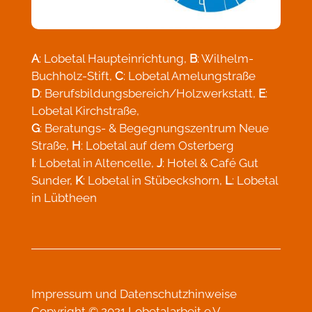
A
: Lobetal Haupteinrichtung,
B
: Wilhelm-
Buchholz-Stift,
C
: Lobetal Amelungstraße
D
: Berufsbildungsbereich/Holzwerkstatt,
E
:
Lobetal Kirchstraße,
G
: Beratungs- & Begegnungszentrum Neue
Straße,
H
: Lobetal auf dem Osterberg
I
: Lobetal in Altencelle,
J
: Hotel & Café Gut
Sunder,
K
: Lobetal in Stübeckshorn,
L
: Lobetal
in Lübtheen
Impressum
und
Datenschutzhinweise
Copyright © 2021 Lobetalarbeit e.V.