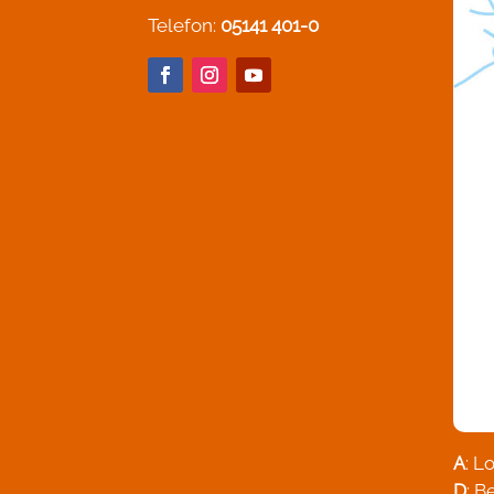
Telefon:
05141 401-0
A
: L
D
: 