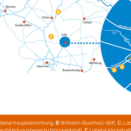
obetal Haupteinrichtung,
B
: Wilhelm-Buchholz-Stift,
C
: Lo
Berufsbildungsbereich/Holzwerkstatt,
E
: Lobetal Kirchstraß