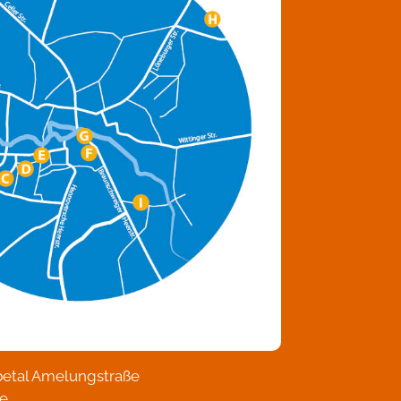
betal Amelungstraße
e,