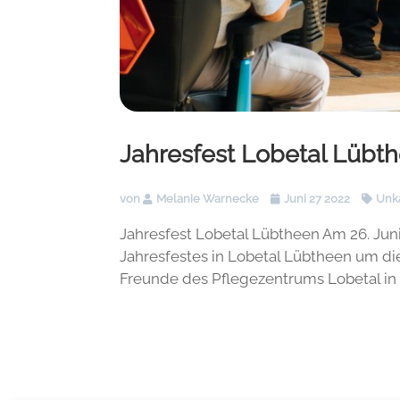
Jahresfest Lobetal Lübt
von
Melanie Warnecke
Juni 27 2022
Unka
Jahresfest Lobetal Lübtheen Am 26. Juni
Jahresfestes in Lobetal Lübtheen um di
Freunde des Pflegezentrums Lobetal in 