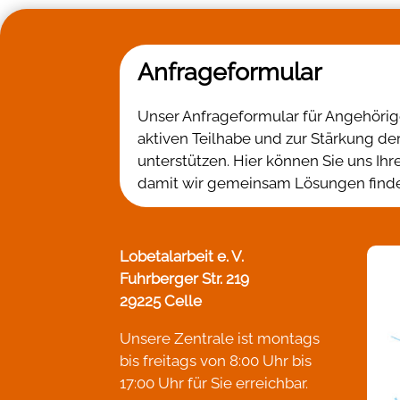
Anfrageformular
Unser Anfrageformular für Angehörige 
aktiven Teilhabe und zur Stärkung d
unterstützen. Hier können Sie uns Ih
damit wir gemeinsam Lösungen finden
Lobetalarbeit e. V.
Fuhrberger Str. 219
29225 Celle
Unsere Zentrale ist montags
bis freitags von 8:00 Uhr bis
17:00 Uhr für Sie erreichbar.