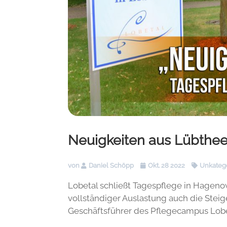
Neuigkeiten aus Lübthe
von
Daniel Schöpp
Okt. 28 2022
Unkatego
Lobetal schließt Tagespflege in Hagen
vollständiger Auslastung auch die Steig
Geschäftsführer des Pflegecampus Lobeta