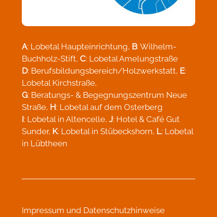
A
: Lobetal Haupteinrichtung,
B
: Wilhelm-
Buchholz-Stift,
C
: Lobetal Amelungstraße
D
: Berufsbildungsbereich/Holzwerkstatt,
E
:
Lobetal Kirchstraße,
G
: Beratungs- & Begegnungszentrum Neue
Straße,
H
: Lobetal auf dem Osterberg
I
: Lobetal in Altencelle,
J
: Hotel & Café Gut
Sunder,
K
: Lobetal in Stübeckshorn,
L
: Lobetal
in Lübtheen
Impressum
und
Datenschutzhinweise