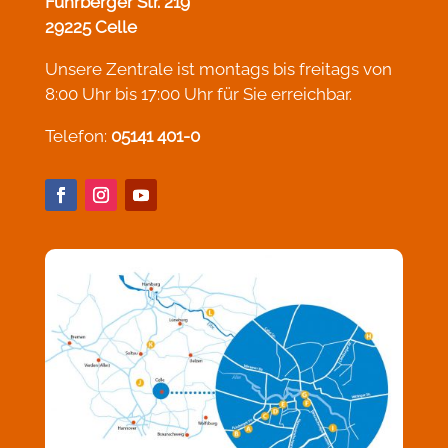
Fuhrberger Str. 219
29225 Celle
Unsere Zentrale ist montags bis freitags von
8:00 Uhr bis 17:00 Uhr für Sie erreichbar.
Telefon:
05141 401-0