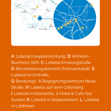
A
: Lobetal Haupteinrichtung,
B
: Wilhelm-
Buchholz-Stift,
C
: Lobetal Amelungstraße
D
: Berufsbildungsbereich/Holzwerkstatt,
E
:
Lobetal Kirchstraße,
G
: Beratungs- & Begegnungszentrum Neue
Straße,
H
: Lobetal auf dem Osterberg
I
: Lobetal in Altencelle,
J
: Hotel & Café Gut
Sunder,
K
: Lobetal in Stübeckshorn,
L
: Lobetal
in Lübtheen