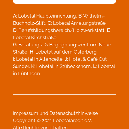
A
: Lobetal Haupteinrichtung,
B
: Wilhelm-
Buchholz-Stift,
C
: Lobetal Amelungstraße
D
: Berufsbildungsbereich/Holzwerkstatt,
E
:
Lobetal Kirchstraße,
G
: Beratungs- & Begegnungszentrum Neue
Straße,
H
: Lobetal auf dem Osterberg
I
: Lobetal in Altencelle,
J
: Hotel & Café Gut
Sunder,
K
: Lobetal in Stübeckshorn,
L
: Lobetal
in Lübtheen
Impressum
und
Datenschutzhinweise
Copyright © 2021 Lobetalarbeit e.V.
Alle Rechte vorbehalten