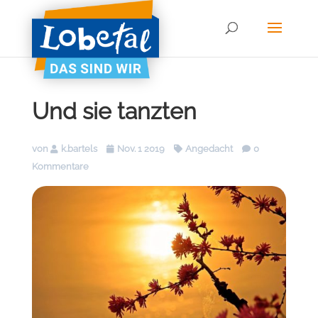
Und sie tanzten
von
k.bartels
Nov. 1 2019
Angedacht
0
Kommentare