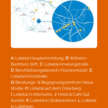
A
: Lobetal Haupteinrichtung,
B
: Wilhelm-
Buchholz-Stift,
C
: Lobetal Amelungstraße
D
: Berufsbildungsbereich/Holzwerkstatt,
E
:
Lobetal Kirchstraße,
G
: Beratungs- & Begegnungszentrum Neue
Straße,
H
: Lobetal auf dem Osterberg
I
: Lobetal in Altencelle,
J
: Hotel & Café Gut
Sunder,
K
: Lobetal in Stübeckshorn,
L
: Lobetal
in Lübtheen