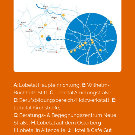
A
: Lobetal Haupteinrichtung,
B
: Wilhelm-
Buchholz-Stift,
C
: Lobetal Amelungstraße
D
: Berufsbildungsbereich/Holzwerkstatt,
E
:
Lobetal Kirchstraße,
G
: Beratungs- & Begegnungszentrum Neue
Straße,
H
: Lobetal auf dem Osterberg
I
: Lobetal in Altencelle,
J
: Hotel & Café Gut