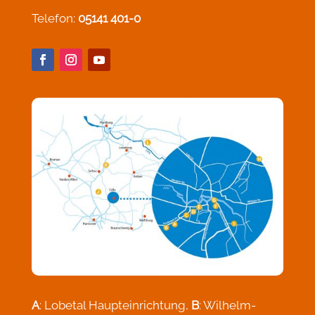
Telefon:
05141 401-0
A
: Lobetal Haupteinrichtung,
B
: Wilhelm-