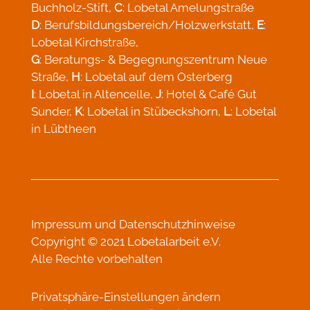
Buchholz-Stift,
C
: Lobetal Amelungstraße
D
: Berufsbildungsbereich/Holzwerkstatt,
E
:
Lobetal Kirchstraße,
G
: Beratungs- & Begegnungszentrum Neue
Straße,
H
: Lobetal auf dem Osterberg
I
: Lobetal in Altencelle,
J
: Hotel & Café Gut
Sunder,
K
: Lobetal in Stübeckshorn,
L
: Lobetal
in Lübtheen
Impressum
und
Datenschutzhinweise
Copyright © 2021 Lobetalarbeit e.V.
Alle Rechte vorbehalten
Privatsphäre-Einstellungen ändern