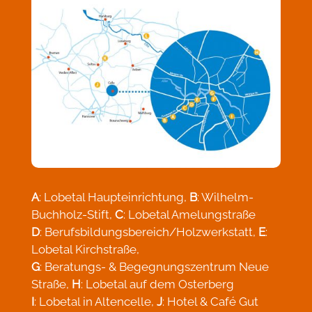
A
: Lobetal Haupteinrichtung,
B
: Wilhelm-
Buchholz-Stift,
C
: Lobetal Amelungstraße
D
: Berufsbildungsbereich/Holzwerkstatt,
E
:
Lobetal Kirchstraße,
G
: Beratungs- & Begegnungszentrum Neue
Straße,
H
: Lobetal auf dem Osterberg
I
: Lobetal in Altencelle,
J
: Hotel & Café Gut