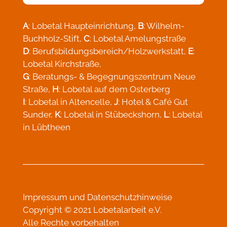
A
: Lobetal Haupteinrichtung,
B
: Wilhelm-
Buchholz-Stift,
C
: Lobetal Amelungstraße
D
: Berufsbildungsbereich/Holzwerkstatt,
E
:
Lobetal Kirchstraße,
G
: Beratungs- & Begegnungszentrum Neue
Straße,
H
: Lobetal auf dem Osterberg
I
: Lobetal in Altencelle,
J
: Hotel & Café Gut
Sunder,
K
: Lobetal in Stübeckshorn,
L
: Lobetal
in Lübtheen
Impressum
und
Datenschutzhinweise
Copyright © 2021 Lobetalarbeit e.V.
Alle Rechte vorbehalten