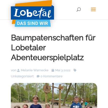
Baumpatenschaften für
Lobetaler
Abenteuerspielplatz
von
Melanie Warnecke
Mai 3 2022
Unkategorisiert
0 Kommentare