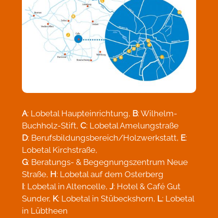
A
: Lobetal Haupteinrichtung,
B
: Wilhelm-
Buchholz-Stift,
C
: Lobetal Amelungstraße
D
: Berufsbildungsbereich/Holzwerkstatt,
E
:
Lobetal Kirchstraße,
G
: Beratungs- & Begegnungszentrum Neue
Straße,
H
: Lobetal auf dem Osterberg
I
: Lobetal in Altencelle,
J
: Hotel & Café Gut
Sunder,
K
: Lobetal in Stübeckshorn,
L
: Lobetal
in Lübtheen