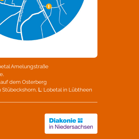
betal Amelungstraße
e,
l auf dem Osterberg
in Stübeckshorn,
L
: Lobetal in Lübtheen