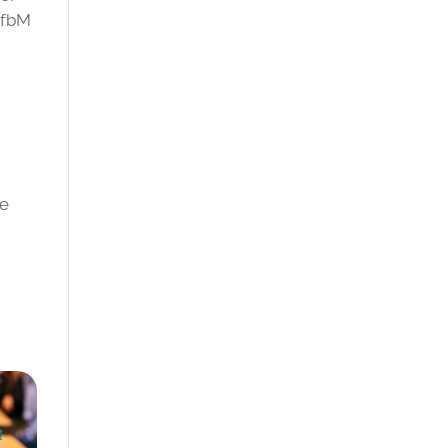
WfbM
me