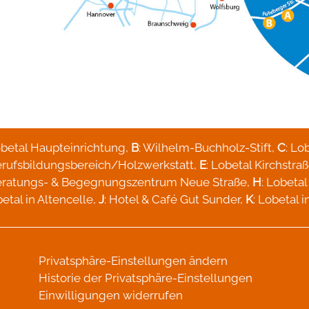
obetal Haupteinrichtung,
B
: Wilhelm-Buchholz-Stift,
C
: Lo
Berufsbildungsbereich/Holzwerkstatt,
E
: Lobetal Kirchstraß
Beratungs- & Begegnungszentrum Neue Straße,
H
: Lobeta
betal in Altencelle,
J
: Hotel & Café Gut Sunder,
K
: Lobetal 
Privatsphäre-Einstellungen ändern
Historie der Privatsphäre-Einstellungen
Einwilligungen widerrufen