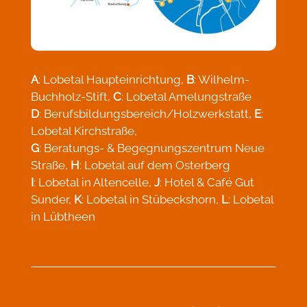
A
: Lobetal Haupteinrichtung,
B
: Wilhelm-
Buchholz-Stift,
C
: Lobetal Amelungstraße
D
: Berufsbildungsbereich/Holzwerkstatt,
E
:
Lobetal Kirchstraße,
G
: Beratungs- & Begegnungszentrum Neue
Straße,
H
: Lobetal auf dem Osterberg
I
: Lobetal in Altencelle,
J
: Hotel & Café Gut
Sunder,
K
: Lobetal in Stübeckshorn,
L
: Lobetal
in Lübtheen