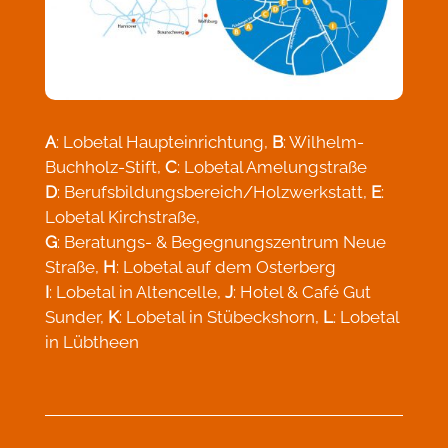
A
: Lobetal Haupteinrichtung,
B
: Wilhelm-
Buchholz-Stift,
C
: Lobetal Amelungstraße
D
: Berufsbildungsbereich/Holzwerkstatt,
E
:
Lobetal Kirchstraße,
G
: Beratungs- & Begegnungszentrum Neue
Straße,
H
: Lobetal auf dem Osterberg
I
: Lobetal in Altencelle,
J
: Hotel & Café Gut
Sunder,
K
: Lobetal in Stübeckshorn,
L
: Lobetal
in Lübtheen