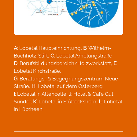
A
: Lobetal Haupteinrichtung,
B
: Wilhelm-
Buchholz-Stift,
C
: Lobetal Amelungstraße
D
: Berufsbildungsbereich/Holzwerkstatt,
E
:
Lobetal Kirchstraße,
G
: Beratungs- & Begegnungszentrum Neue
Straße,
H
: Lobetal auf dem Osterberg
I
: Lobetal in Altencelle,
J
: Hotel & Café Gut
Sunder,
K
: Lobetal in Stübeckshorn,
L
: Lobetal
in Lübtheen